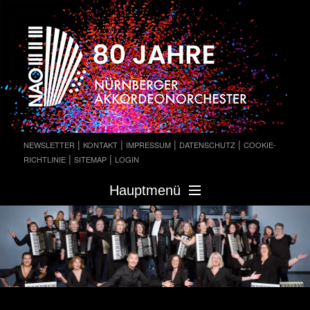
Nürnberger Akkordeonorchester
Nürnberger
Akkordeonorchester
|
|
|
|
NEWSLETTER
KONTAKT
IMPRESSUM
DATENSCHUTZ
COOKIE-
|
|
RICHTLINIE
SITEMAP
LOGIN
Hauptmenü
Zum Inhalt wechseln
Zum sekundären Inhalt wechseln
Hauptmenü