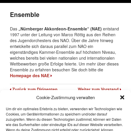
Ensemble
Das
„Nürnberger Akkordeon-Ensemble“
(NAE)
entstand
1997 unter der Leitung von Marco Röttig aus den Reihen
des Jugendorchesters des NAO. Über die Jahre hinweg
entwickelte sich daraus parallel zum NAO ein
eigenständiges Kammer-Ensemble auf höchstem Niveau,
welches bereits bei vielen nationalen und internationalen
Wettbewerben große Erfolge feierte. Um mehr über dieses
Ensemble zu erfahren besuchen Sie doch bitte die
Homepage des NAE
Zurück zum Dirigenten
Weiter zum Vorstand
Cookie-Zustimmung verwalten
Um dir ein optimales Erlebnis zu bieten, verwenden wir Technologien wie
Cookies, um Geräteinformationen zu speichern und/oder darauf
zuzugreifen. Wenn du diesen Technologien zustimmst, können wir Daten
SPENDEN
wie das Surfverhalten oder eindeutige IDs auf dieser Website verarbeiten.
Wenn du deine Zustimmung nicht erteilst oder zurückziehst, können