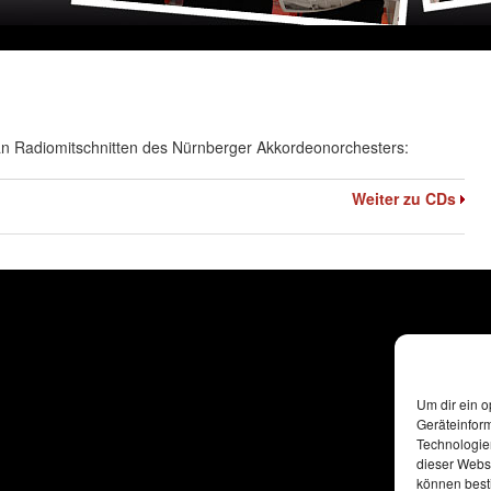
 an Radiomitschnitten des Nürnberger Akkordeonorchesters:
Weiter zu CDs
Um dir ein o
Geräteinfor
Technologien
dieser Websi
können best