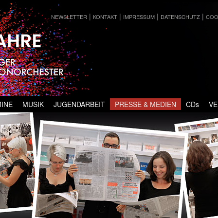
chester
|
|
|
|
NEWSLETTER
KONTAKT
IMPRESSUM
DATENSCHUTZ
COO
r Akkordeonorchester
hseln
INE
MUSIK
JUGENDARBEIT
PRESSE & MEDIEN
CDs
VE